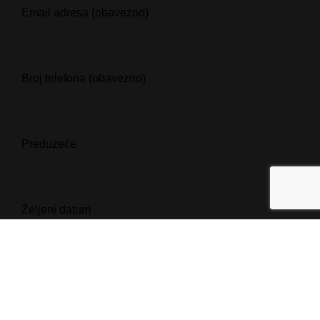
Email adresa (obavezno)
Broj telefona (obavezno)
Preduzeće
Željeni datum
Željeno vrijeme