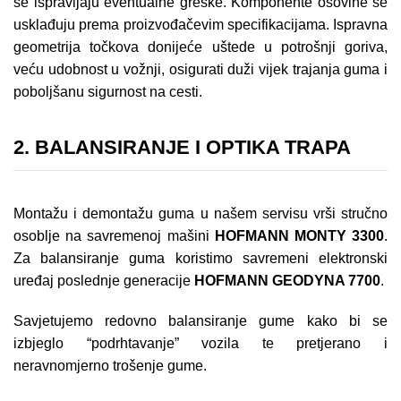
se ispravljaju eventualne greške. Komponente osovine se
usklađuju prema proizvođačevim specifikacijama. Ispravna
geometrija točkova donijeće uštede u potrošnji goriva,
veću udobnost u vožnji, osigurati duži vijek trajanja guma i
poboljšanu sigurnost na cesti.
2.
BALANSIRANJE I OPTIKA TRAPA
Montažu i demontažu guma u našem servisu vrši stručno
osoblje na savremenoj mašini
HOFMANN MONTY 3300
.
Za balansiranje guma koristimo savremeni elektronski
uređaj poslednje generacije
HOFMANN GEODYNA 7700
.
Savjetujemo redovno balansiranje gume kako bi se
izbjeglo “podrhtavanje” vozila te pretjerano i
neravnomjerno trošenje gume.