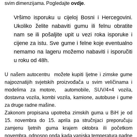
svim dimenzijama. Pogledajte
ovdje
.
Vršimo isporuku u cijeloj Bosni i Hercegovini.
Ukoliko želite nabaviti gumu ili felnu obratite
nam se ili pošaljite upit u vezi roka isporuke i
cijene za istu. Sve gume i felne koje eventualno
nemamo na lageru možemo nabaviti i isporučiti
u roku od 48h.
U našem autocentru možete kupiti ljetne i zimske gume
najpoznatijih svjetskih proizvođača u svim veličinama i
modelima za motore, automobile, SUV/4×4 vozila,
dostavna vozila, kombi vozila, kamione, autobuse i gume
za druge radne mašine.
Zakonom propisana upotreba zimskih guma u BiH je od
15. novembra do 15. aprila pa stručnjaci preporučuju
zamjenu ljetnih guma krajem oktobra ili početkom
novembra, odnosno onda kada vanjska temperatura padne