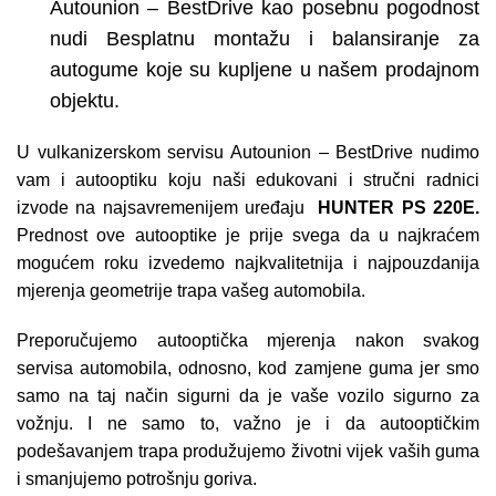
Autounion – BestDrive kao posebnu pogodnost
nudi Besplatnu montažu i balansiranje za
autogume koje su kupljene u našem prodajnom
objektu.
U vulkanizerskom servisu Autounion – BestDrive nudimo
vam i autooptiku koju naši edukovani i stručni radnici
izvode na najsavremenijem uređaju
HUNTER PS 220E.
Prednost ove autooptike je prije svega da u najkraćem
mogućem roku izvedemo najkvalitetnija i najpouzdanija
mjerenja geometrije trapa vašeg automobila.
Preporučujemo autooptička mjerenja nakon svakog
servisa automobila, odnosno, kod zamjene guma jer smo
samo na taj način sigurni da je vaše vozilo sigurno za
vožnju. I ne samo to, važno je i da autooptičkim
podešavanjem trapa produžujemo životni vijek vaših guma
i smanjujemo potrošnju goriva.