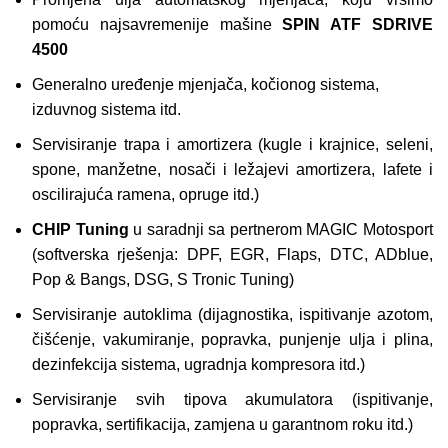
pomoću najsavremenije mašine
SPIN ATF SDRIVE
4500
Generalno uređenje mjenjača, kočionog sistema,
izduvnog sistema itd.
Servisiranje trapa i amortizera (kugle i krajnice, seleni,
spone, manžetne, nosači i ležajevi amortizera, lafete i
oscilirajuća ramena, opruge itd.)
CHIP Tuning
u saradnji sa pertnerom MAGIC Motosport
(softverska rješenja: DPF, EGR, Flaps, DTC, ADblue,
Pop & Bangs, DSG, S Tronic Tuning)
Servisiranje autoklima (dijagnostika, ispitivanje azotom,
čišćenje, vakumiranje, popravka, punjenje ulja i plina,
dezinfekcija sistema, ugradnja kompresora itd.)
Servisiranje svih tipova akumulatora (ispitivanje,
popravka, sertifikacija, zamjena u garantnom roku itd.)