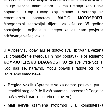
kao i dobiti korisni savjeti. Takođe u našem servisu vršimo
usluge servisa akumulatora i klima uređaja kao i sve
popularniji Chip Tuning koji radimo u saradnji sa
renomiranim partnerom
MAGIC MOTOSPORT
.
Mnogobrojni zadovoljni klijenti, za više od 35 godina
postojanja, najbolja su preporuka da nam povjerite
održavanje vašeg vozila.
U Autoservisu obavljaju se gotovo sva ispitivanja vezana
uz pronalaženje kvarova i njihov popravak. Posjedujemo
KOMPJUTERSKU DIJAGNOSTIKU
za sve vrste vozila.
Kod nas se, naravno, mogu obaviti i radovi od kojih
izdvajamo samo neke:
Pregled vozila
(Spremate se za odmor, poslovni put ili
tehnički pregled? Je li vaš automobil spreman? Posjetite
naš servis i uradite potrebne provjere)
Mali servis
(zamjena motornog ulja, kompjuterska