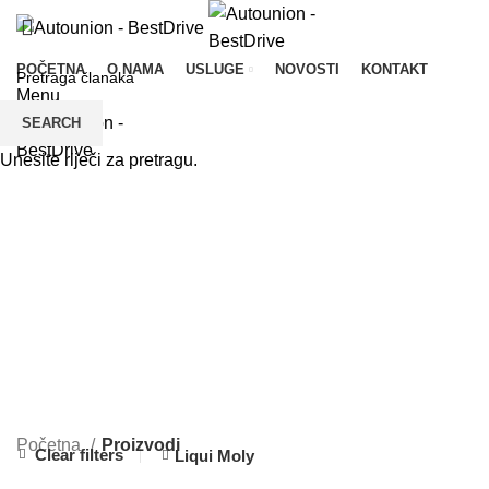
POČETNA
O NAMA
USLUGE
NOVOSTI
KONTAKT
Menu
SEARCH
Unesite riječi za pretragu.
CATEGORIES
Početna
Proizvodi
Clear filters
Liqui Moly