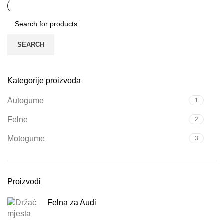
SEARCH
Kategorije proizvoda
Autogume
1
Felne
2
Motogume
3
Proizvodi
Felna za Audi