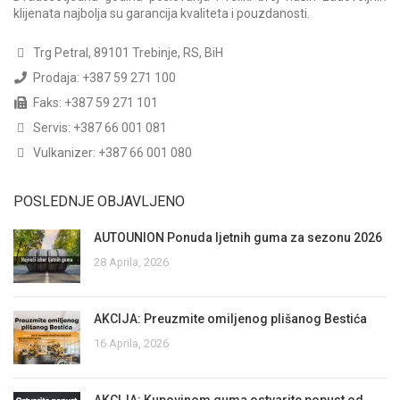
klijenata najbolja su garancija kvaliteta i pouzdanosti.
Trg Petral, 89101 Trebinje, RS, BiH
Prodaja: +387 59 271 100
Faks: +387 59 271 101
Servis: +387 66 001 081
Vulkanizer: +387 66 001 080
POSLEDNJE OBJAVLJENO
AUTOUNION Ponuda ljetnih guma za sezonu 2026
28 Aprila, 2026
AKCIJA: Preuzmite omiljenog plišanog Bestića
16 Aprila, 2026
AKCIJA: Kupovinom guma ostvarite popust od