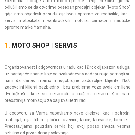
kozmetike i druge auto i moto opreme. Prije nekoliko godina
odlučili smo se da otvorimo poseban prodajni objekat “Moto Shop”
gdje smo objedinili ponudu dijelova i opreme za moticikle, kao i
servis motocikala i vanbrodskih motora, čamaca i nautičke
opreme marke Yamaha.
1.
MOTO SHOP I SERVIS
Organizovanost i odgovornost u radu kao i širok dijapazon usluga,
uz postojeće znanje koje se svakodnevno nadopunjuje pomogli su
nam da danas imamo mnogobrojne zadovoljne klijente. Naši
zadovoljni klijenti bezbjedno i bez problema voze svoje omiljene
dvotočkaše, koje su servisirali u našem servisu, što nam
predstavlja motivaciju za dalji kvalitetni rad.
U dogovoru sa Vama nabavljamo nove dijelove, kao i potrošni
materijal, ulja, filtere, pločice, svećice, lance, lančanike, lamele,…
Predstavljamo pouzdan servis koji svoj posao shvata veoma
ozbiljno od prvog dana poslovanja.