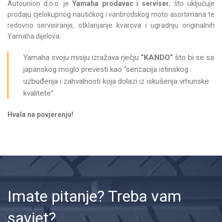
Autounion d.o.o. je
Yamaha prodavac i serviser
, što uključuje
prodaju cjelokupnog nautičkog i vanbrodskog moto asortimana te
redovno servisiranje, otklanjanje kvarova i ugradnju originalnih
Yamaha dijelova.
Yamaha svoju misiju izražava rječju
“KANDO”
što bi se sa
japanskog moglo prevesti kao “senzacija istinskog
uzbuđenja i zahvalnosti koja dolazi iz iskušenja vrhunske
kvalitete”.
Hvala na povjerenju!
Imate pitanje? Treba vam
savjet?