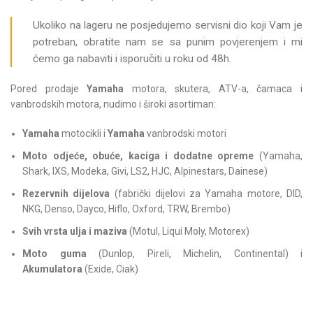
Ukoliko na lageru ne posjedujemo servisni dio koji Vam je
potreban, obratite nam se sa punim povjerenjem i mi
ćemo ga nabaviti i isporučiti u roku od 48h.
Pored prodaje
Yamaha
motora, skutera, ATV-a, čamaca i
vanbrodskih motora, nudimo i široki asortiman:
Yamaha
motocikli i
Yamaha
vanbrodski motori
Moto odjeće, obuće, kaciga i dodatne opreme
(Yamaha,
Shark, IXS, Modeka, Givi, LS2, HJC, Alpinestars, Dainese)
Rezervnih dijelova
(fabrički dijelovi za Yamaha motore, DID,
NKG, Denso, Dayco, Hiflo, Oxford, TRW, Brembo)
Svih vrsta ulja i maziva
(Motul, Liqui Moly, Motorex)
Moto guma
(Dunlop, Pireli, Michelin, Continental) i
Akumulatora
(Exide, Ciak)