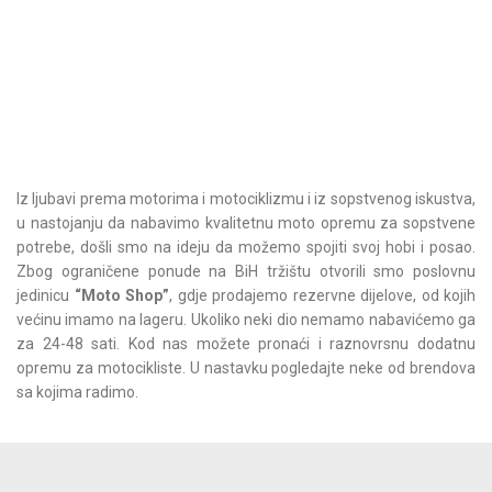
Iz ljubavi prema motorima i motociklizmu i iz sopstvenog iskustva,
u nastojanju da nabavimo kvalitetnu moto opremu za sopstvene
potrebe, došli smo na ideju da možemo spojiti svoj hobi i posao.
Zbog ograničene ponude na BiH tržištu otvorili smo poslovnu
jedinicu
“Moto Shop”
, gdje prodajemo rezervne dijelove, od kojih
većinu imamo na lageru. Ukoliko neki dio nemamo nabavićemo ga
za 24-48 sati. Kod nas možete pronaći i raznovrsnu dodatnu
opremu za motocikliste. U nastavku pogledajte neke od brendova
sa kojima radimo.