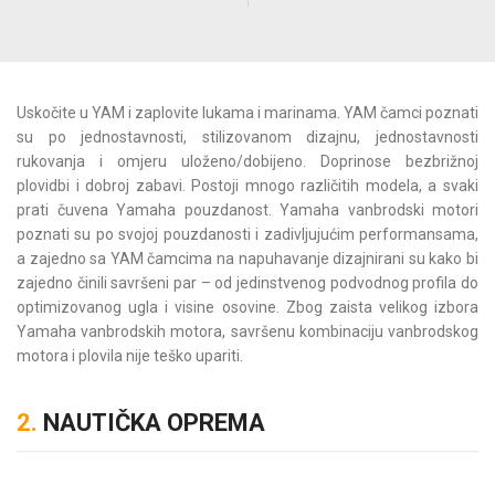
Uskočite u YAM i zaplovite lukama i marinama. YAM čamci poznati
su po jednostavnosti, stilizovanom dizajnu, jednostavnosti
rukovanja i omjeru uloženo/dobijeno. Doprinose bezbrižnoj
plovidbi i dobroj zabavi. Postoji mnogo različitih modela, a svaki
prati čuvena Yamaha pouzdanost. Yamaha vanbrodski motori
poznati su po svojoj pouzdanosti i zadivljujućim performansama,
a zajedno sa YAM čamcima na napuhavanje dizajnirani su kako bi
zajedno činili savršeni par – od jedinstvenog podvodnog profila do
optimizovanog ugla i visine osovine. Zbog zaista velikog izbora
Yamaha vanbrodskih motora, savršenu kombinaciju vanbrodskog
motora i plovila nije teško upariti.
2.
NAUTIČKA OPREMA