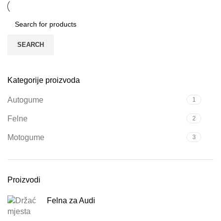
SEARCH
Kategorije proizvoda
Autogume
1
Felne
2
Motogume
3
Proizvodi
Felna za Audi