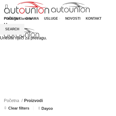
POČETNA
O NAMA
USLUGE
NOVOSTI
KONTAKT
Menu
SEARCH
Unesite riječi za pretragu.
CATEGORIES
Početna
Proizvodi
Clear filters
Dayco