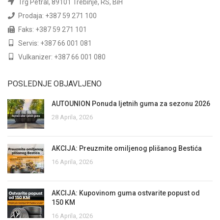
Trg Petral, 89101 Trebinje, RS, BiH
Prodaja: +387 59 271 100
Faks: +387 59 271 101
Servis: +387 66 001 081
Vulkanizer: +387 66 001 080
POSLEDNJE OBJAVLJENO
AUTOUNION Ponuda ljetnih guma za sezonu 2026
28 Aprila, 2026
AKCIJA: Preuzmite omiljenog plišanog Bestića
16 Aprila, 2026
AKCIJA: Kupovinom guma ostvarite popust od
150 KM
16 Aprila, 2026