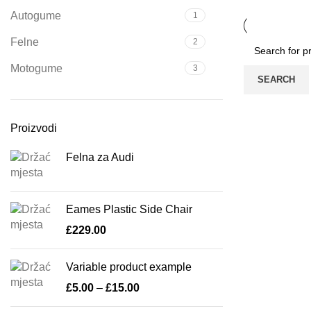
Autogume
1
Felne
2
Motogume
3
SEARCH
Proizvodi
Felna za Audi
Eames Plastic Side Chair
£
229.00
Variable product example
£
5.00
–
£
15.00