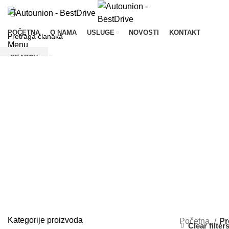
POČETNA
O NAMA
USLUGE
NOVOSTI
KONTAKT
Menu
SEARCH
Unesite riječi za pretragu.
UNCATEGOR
0 Products
Kategorije proizvoda
Početna
Pr
Clear filter