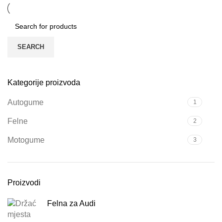
SEARCH
Kategorije proizvoda
Autogume
1
Felne
2
Motogume
3
Proizvodi
Felna za Audi