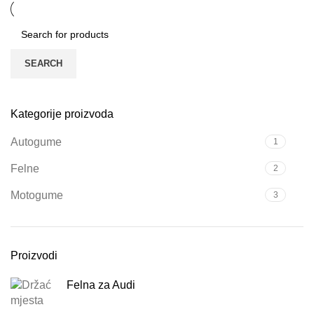
SEARCH
Kategorije proizvoda
Autogume
1
Felne
2
Motogume
3
Proizvodi
Felna za Audi