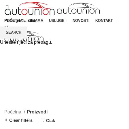
POČETNA
O NAMA
USLUGE
NOVOSTI
KONTAKT
Menu
SEARCH
Unesite riječi za pretragu.
CATEGORIES
Početna
Proizvodi
Clear filters
Ciak