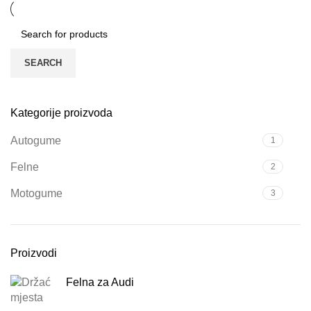
SEARCH
Kategorije proizvoda
Autogume
1
Felne
2
Motogume
3
Proizvodi
Felna za Audi