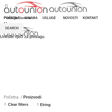
POČETNA
O NAMA
USLUGE
NOVOSTI
KONTAKT
Menu
SEARCH
Unesite riječi za pretragu.
CATEGORIES
Početna
Proizvodi
Clear filters
Elring