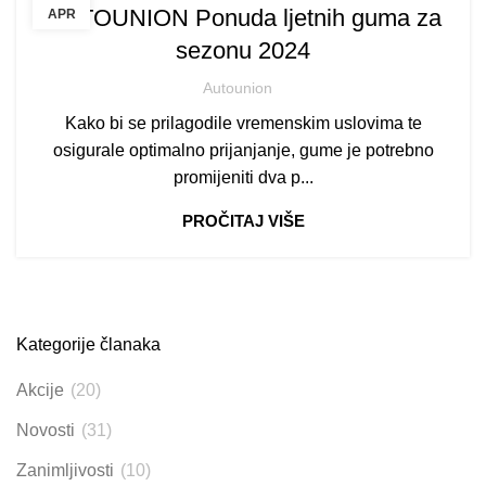
AUTOUNION Ponuda ljetnih guma za
APR
sezonu 2024
Autounion
Kako bi se prilagodile vremenskim uslovima te
osigurale optimalno prijanjanje, gume je potrebno
promijeniti dva p...
PROČITAJ VIŠE
Kategorije članaka
Akcije
(20)
Novosti
(31)
Zanimljivosti
(10)