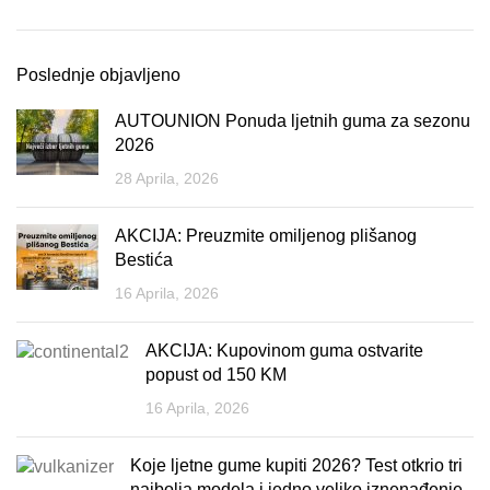
Poslednje objavljeno
AUTOUNION Ponuda ljetnih guma za sezonu
2026
28 Aprila, 2026
AKCIJA: Preuzmite omiljenog plišanog
Bestića
16 Aprila, 2026
AKCIJA: Kupovinom guma ostvarite
popust od 150 KM
16 Aprila, 2026
Koje ljetne gume kupiti 2026? Test otkrio tri
najbolja modela i jedno veliko iznenađenje