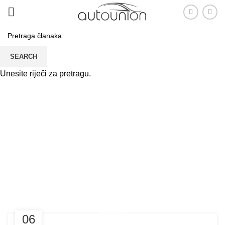
SEARCH
Unesite riječi za pretragu.
Tag:balansiranje i
montaža guma
PRVA
TAG: "BALANSIRANJE I MONTAŽA GUMA"
NOVOSTI
06