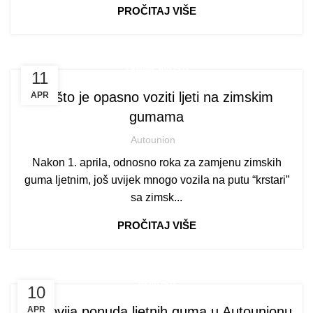
PROČITAJ VIŠE
ZANIMLJIVOSTI
11
Zašto je opasno voziti ljeti na zimskim
APR
gumama
Autounion
Nakon 1. aprila, odnosno roka za zamjenu zimskih
guma ljetnim, još uvijek mnogo vozila na putu “krstari”
sa zimsk...
PROČITAJ VIŠE
NOVOSTI
10
Najnovija ponuda ljetnih guma u Autounionu
APR