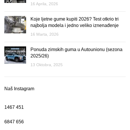
16 Aprila, 2026
Koje ljetne gume kupiti 2026? Test otkrio tri
najbolja modela i jedno veliko iznenađenje
16 Marta, 2026
Ponuda zimskih guma u Autounionu (sezona
2025/26)
13 Oktobra, 2025
Naš Instagram
1467
451
6847
656