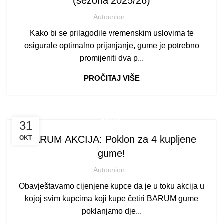
(sezona 2025/26)
Autounion
Kako bi se prilagodile vremenskim uslovima te
osigurale optimalno prijanjanje, gume je potrebno
promijeniti dva p...
PROČITAJ VIŠE
AKCIJE
31
BARUM AKCIJA: Poklon za 4 kupljene
OKT
gume!
Autounion
Obavještavamo cijenjene kupce da je u toku akcija u
kojoj svim kupcima koji kupe četiri BARUM gume
poklanjamo dje...