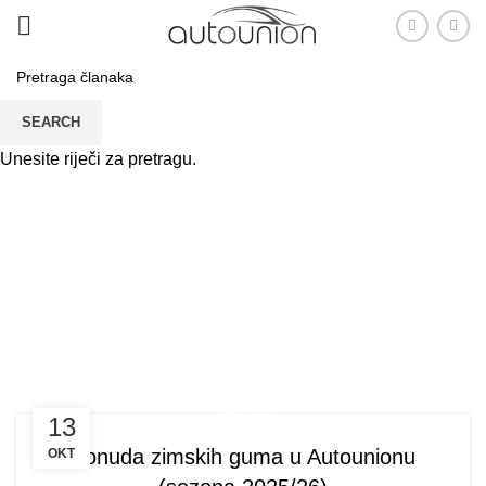
SEARCH
Unesite riječi za pretragu.
Tag:zimske gume
PRVA
TAG: "ZIMSKE GUME"
NOVOSTI
13
Ponuda zimskih guma u Autounionu
OKT