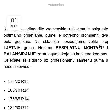
Autounion
01
MAJ
Kako bi se prilagodile vremenskim uslovima te osigurale
optimalno prijanjanje, gume je potrebno promijeniti dva
puta godišnje. Na skladištu posjedujemo veliki broj
LJETNIH
guma. Nudimo
BESPLATNU MONTAŽU I
BALANSIRANJE
za autogume koje su kupljene kod nas.
Osjećajte se sigurno uz profesionalnu zamjenu guma u
našem servisu.
175/70 R13
165/70 R14
175/65 R14
185/60 R14