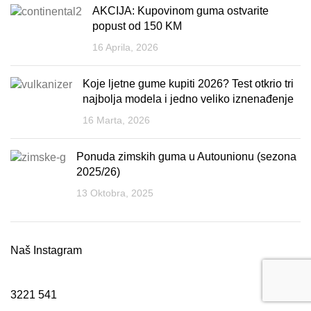
AKCIJA: Kupovinom guma ostvarite
popust od 150 KM
16 Aprila, 2026
Koje ljetne gume kupiti 2026? Test otkrio tri
najbolja modela i jedno veliko iznenađenje
16 Marta, 2026
Ponuda zimskih guma u Autounionu (sezona
2025/26)
13 Oktobra, 2025
Naš Instagram
3221
541