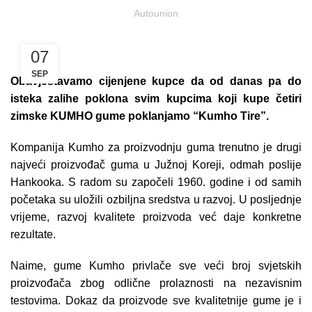
Autounion
07
SEP
Obavještavamo cijenjene kupce da od danas pa do
isteka zalihe poklona svim kupcima koji kupe četiri
zimske KUMHO gume poklanjamo “Kumho Tire”.
Kompanija Kumho za proizvodnju guma trenutno je drugi
najveći proizvođač guma u Južnoj Koreji, odmah poslije
Hankooka. S radom su započeli 1960. godine i od samih
početaka su uložili ozbiljna sredstva u razvoj. U posljednje
vrijeme, razvoj kvalitete proizvoda već daje konkretne
rezultate.
Naime, gume Kumho privlače sve veći broj svjetskih
proizvođača zbog odlične prolaznosti na nezavisnim
testovima. Dokaz da proizvode sve kvalitetnije gume je i