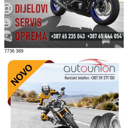
7736
389