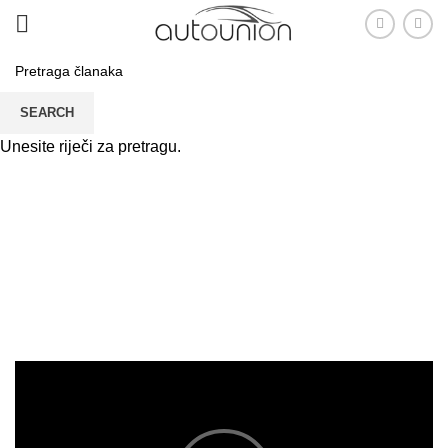
SEARCH
Unesite riječi za pretragu.
Leo uteu ullamcorper
PRVA
LEO UTEU ULLAMCORPER
LEO UTEU ULLAMCORPER