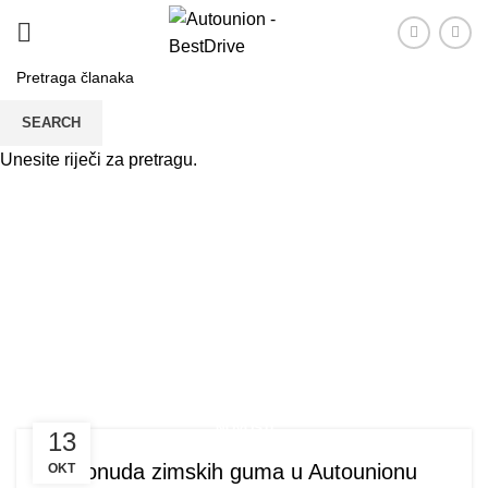
SEARCH
Unesite riječi za pretragu.
Tag:bestdrive
PRVA
TAG: "BESTDRIVE"
NOVOSTI
13
Ponuda zimskih guma u Autounionu
OKT